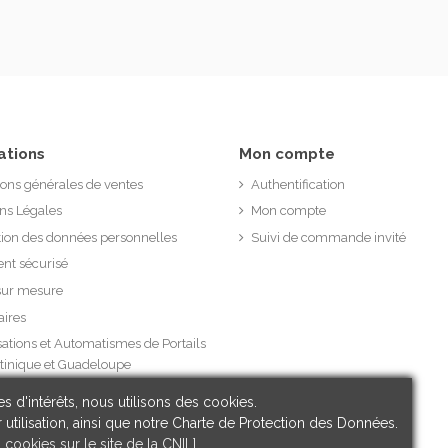
ations
Mon compte
ions générales de ventes
Authentification
ns Légales
Mon compte
tion des données personnelles
Suivi de commande invité
nt sécurisé
sur mesure
aires
sations et Automatismes de Portails
tinique et Guadeloupe
s d'intérêts, nous utilisons des cookies.
 utilisation, ainsi que notre Charte de Protection des Données.
s cookies sur le site de la CNIL]