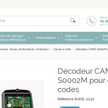
Servic
05 9
(prix d
orte de garage
Alarmes
Int
Motorisations
ideau Métallique
Vidéosurveillance
Por
onique, clavier, photocellule, contacteur
Clavier à code
Décodeur CAME S0002M po
Décodeur CA
S0002M pour c
codes
Référence
806SL-0230