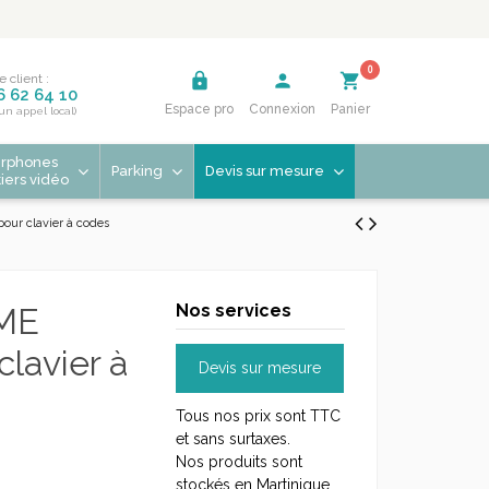
0
lock
person
shopping_cart
e client :
6 62 64 10
Espace pro
Connexion
Panier
'un appel local)
erphones
Parking
Devis sur mesure
tiers vidéo
ur clavier à codes
Nos services
ME
lavier à
Devis sur mesure
Tous nos prix sont TTC
et sans surtaxes.
Nos produits sont
stockés en Martinique