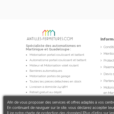
Inform
Spécialiste des automatismes en
Condit
Martinique et Guadeloupe :
Mentio
Motorisation portail coulissant et battant
Automatisme portail coulissant et battant
Protec
Moteur et Motorisation volet roulant
Paieme
Barrières automatiques
Devis 
Motorisation portes de garage
Parten
Toutes les pièces détachées en stock
Livraison à domicile 24/48H
Motori
Retrait gratuit au dépôt
en Mar
Réseau d'installateurs dédiés
Afin de vous proposer des services et offres adaptés à vos centre
En continuant de naviguer sur le site, vous déclarez accepter leur
[Lire notre charte de protection des données]
[Plus d'infos sur le