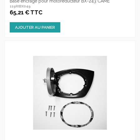
Base encrage pour motoréducteur BX-243 CAME
119RIBX049
65,21 € TTC
AJOUTER AU PANIER