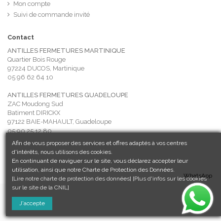
Mon compte
Suivi de commande invité
Contact
ANTILLES FERMETURES MARTINIQUE
Quartier Bois Rouge
97224 DUCOS, Martinique
05 96 62 64 10
ANTILLES FERMETURES GUADELOUPE
ZAC Moudong Sud
Batiment DIRICKX
97122 BAIE-MAHAULT, Guadeloupe
05 90 25 12 80
Afin de vous proposer des services et offres adaptés à vos centres
contact@antilles-fermetures.com
d'intérêts, nous utilisons des cookies.
En continuant de naviguer sur le site, vous déclarez accepter leur
utilisation, ainsi que notre Charte de Protection des Données.
WhatsApp
[Lire notre charte de protection des données]
[Plus d'infos sur les cookies
sur le site de la CNIL]
J'accepte
© 2019 Antilles Fermetures - Tous droits réservés