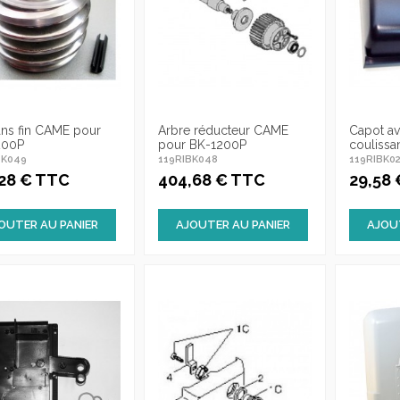
ans fin CAME pour
Arbre réducteur CAME
Capot av
200P
pour BK-1200P
couliss
BK049
119RIBK048
119RIBK0
,28 € TTC
404,68 € TTC
29,58
OUTER AU PANIER
AJOUTER AU PANIER
AJOU