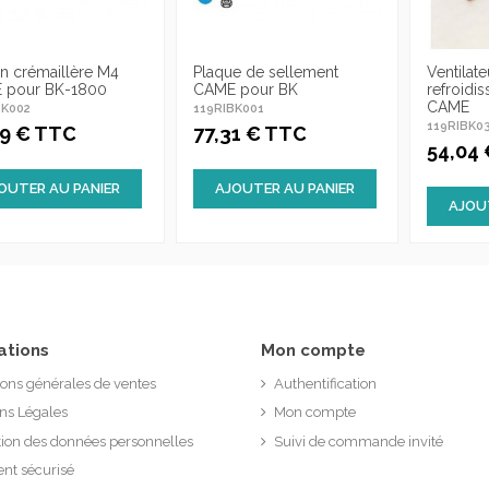
n crémaillère M4
Plaque de sellement
Ventilat
 pour BK-1800
CAME pour BK
refroidi
CAME
BK002
119RIBK001
119RIBK0
89 € TTC
77,31 € TTC
54,04
OUTER AU PANIER
AJOUTER AU PANIER
AJOU
ations
Mon compte
ions générales de ventes
Authentification
ns Légales
Mon compte
tion des données personnelles
Suivi de commande invité
nt sécurisé