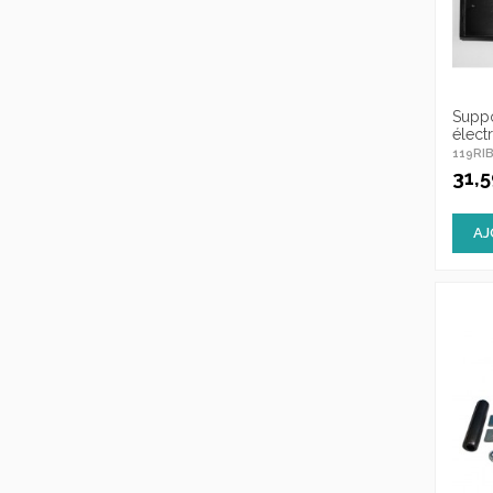
Suppo
élect
119RI
31,
AJ