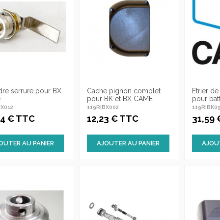
dre serrure pour BX
Cache pignon complet
Etrier d
E
pour BK et BX CAME
pour bat
BX012
119RIBX002
119RIBK0
94 € TTC
12,23 € TTC
31,59
OUTER AU PANIER
AJOUTER AU PANIER
AJOU