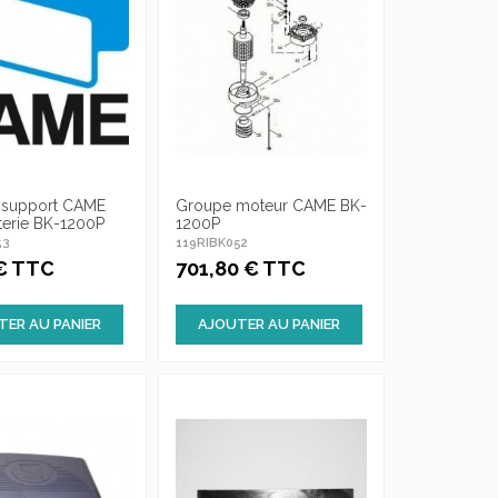
e support CAME
Groupe moteur CAME BK-
terie BK-1200P
1200P
53
119RIBK052
 € TTC
701,80 € TTC
TER AU PANIER
AJOUTER AU PANIER