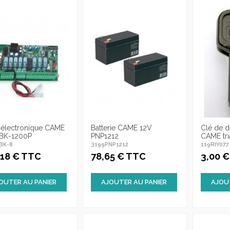
 électronique CAME
Batterie CAME 12V
Clé de d
 BK-1200P
PNP1212
CAME tri
BK-8
3199PNP1212
119RIY077
,18 € TTC
78,65 € TTC
3,00 
OUTER AU PANIER
AJOUTER AU PANIER
AJOU