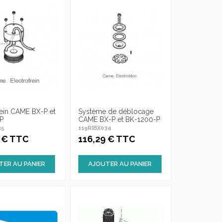
rein CAME BX-P et
Système de déblocage
P
CAME BX-P et BK-1200-P
35
119RIBX034
6 € TTC
116,29 € TTC
TER AU PANIER
AJOUTER AU PANIER