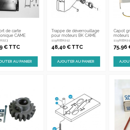
rt de carte
Trappe de déverrouillage
Capot gr
ronique CAME
pour moteurs BK CAME
moteurs
BK023
119RIBK012
119RIBK0
59 € TTC
48,40 € TTC
75,96
OUTER AU PANIER
AJOUTER AU PANIER
AJOU