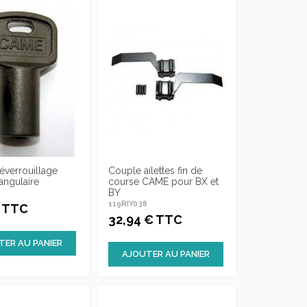
éverrouillage
Couple ailettes fin de
angulaire
course CAME pour BX et
BY
119RIY038
€ TTC
32,94 € TTC
TER AU PANIER
AJOUTER AU PANIER