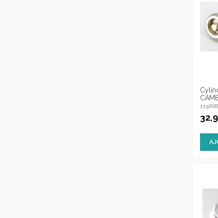
Cylin
CAM
119RI
32,
AJ