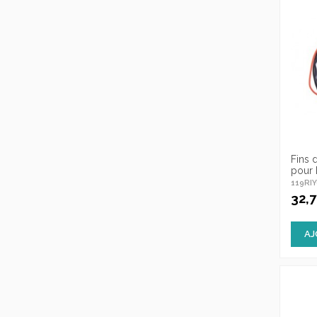
Fins 
pour 
119RI
32,
AJ