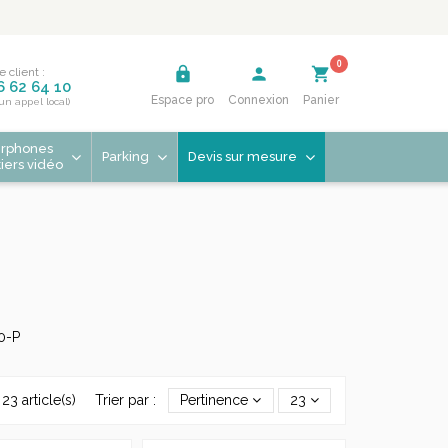
0
lock
person
shopping_cart
e client :
6 62 64 10
Espace pro
Connexion
Panier
'un appel local)
erphones
Parking
Devis sur mesure
tiers vidéo
0-P
23 article(s)
Trier par :
Pertinence
23