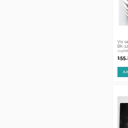
Vis s
BK-1
119RI
155
AJ