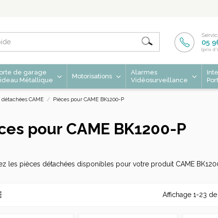
Servic
05 9
(prix d
orte de garage
Alarmes
Int
Motorisations
ideau Métallique
Vidéosurveillance
Por
s détachées CAME
Pièces pour CAME BK1200-P
ces pour CAME BK1200-P
ez les pièces détachées disponibles pour votre produit CAME BK120
Affichage 1-23 de 