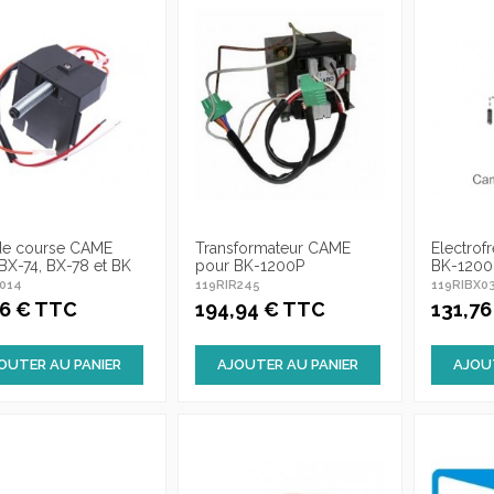
de course CAME
Transformateur CAME
Electrof
BX-74, BX-78 et BK
pour BK-1200P
BK-1200
Y014
119RIR245
119RIBX0
76 € TTC
194,94 € TTC
131,7
OUTER AU PANIER
AJOUTER AU PANIER
AJOU